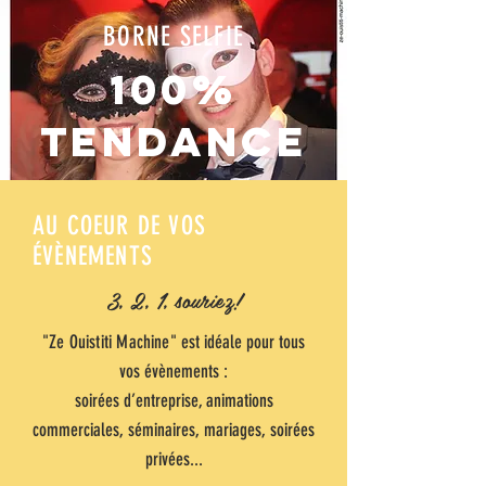
BORNE SELFIE
100%
tendance
AU COEUR DE VOS
ÉVÈNEMENTS
3, 2, 1, souriez!
"Ze Ouistiti Machine"
est idéale pour tous
vos évènements :
soirées d’entreprise, animations
commerciales, séminaires, mariages, soirées
privées...