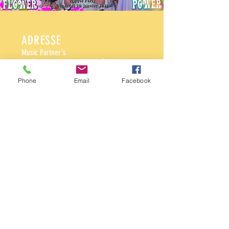
ADRESSE
Music Partner's
13 Place du Maréchal Foch
95880 Enghien les Bains
Phone
Email
Facebook
CONTACT
info@ze-ouistiti-machine.com
Tel:
0139890102